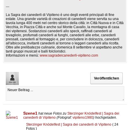
---
La Sagra dei canederli di Vipiteno è uno degli eventi principali di fine
estate. Una grande varietà di creazioni di canederli viene servita su una
tavola lunga 400 metri nel centro storico della città: in Città Nuova e in Città
Vecchia, in Piazza Città e anche sul Monte Cavallo, la montagna di casa
dei vipitenesi. Sostanziosi canederli allo speck, raffinati canederli al
tovagliolo, profumati canederli ai funghi, canederli alle erbe, canederli
pressati, canederli al formaggio e, per concludere in dolcezza, canederli
all'albicocca, invitanti canederli al torrone o leggeri canederli alla ricotta.
Oltre alle prelibatezze culinarie, domenica 8 settembre vi aspettano anche
tanti gruppi musicali e balli folcloristici.
Informazioni e menù:
www.sagradeicanederli-vipiteno.com
Szene1
hat neue Fotos zu
Sterzinger Knödelfest | Sagra dei
canederli di Vipiteno
(Fotograf:
vipiteno1980
) hochgeladen.
Sterzinger Knödelfest | Sagra dei canederli di Vipiteno
( 24
Fotos )