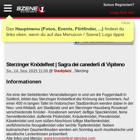
Schon Registriert?
Logg Dich ein!
Close
Das
Hauptmenu (Fotos, Events, Flirtfinder, ...)
findest du
ICH WAR AUCH DORT
links oben, wenn du auf das Menuicon / Szene1 Logo tippst.
Auf Facebook teilen
Sterzinger Knödelfest | Sagra dei canederli di Vipiteno
So., 14. Sep. 2025 11:00
@
Stadtplatz
, Sterzing
Informationen
Als eine der beliebtesten Veranstaltungen in und um die Fuggerstadt in
Südtirol, bildet das Sterzinger Knödelfest die Krönung des Sommers. Auf
einer 400 m langen Tafel im historischen Stadtzentrum werden dabei in der
Neu- und Altstadt, am Stadtplatz und am Sterzinger Hausberg Rosskopf
verschiedenste Knödel - Kreationen serviert: deftige Speckknödel, feine
Serviettenknödel, duftende Pilzknödel, Kräuterknödel, Pressknödel,
Käseknödel und zum süßen Abschluss luftige Marillenknödel,
verführerische Nougatknödel oder leichte Topfenknödel. Neben
kulinarischen Gaumenfreuden werden am Sonntag auch musikalische und
akustische Leckerbissen präsentiert.
Alle Infos und Menüs:
www.knoedelfest-sterzing.com