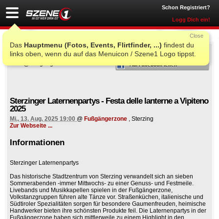
Schon Registriert?
Logg Dich ein!
Close
Das
Hauptmenu (Fotos, Events, Flirtfinder, ...)
findest du
ICH WAR AUCH DORT
links oben, wenn du auf das Menuicon / Szene1 Logo tippst.
Auf Facebook teilen
Sterzinger Laternenpartys - Festa delle lanterne a Vipiteno
2025
Mi., 13. Aug. 2025 19:00
@
Fußgängerzone
, Sterzing
Zur Webseite ...
Informationen
Sterzinger Laternenpartys
Das historische Stadtzentrum von Sterzing verwandelt sich an sieben
Sommerabenden -immer Mittwochs- zu einer Genuss- und Festmeile.
Livebands und Musikkapellen spielen in der Fußgängerzone,
Volkstanzgruppen führen alte Tänze vor. Straßenküchen, italienische und
Südtiroler Spezialitäten sorgen für besondere Gaumenfreuden, heimische
Handwerker bieten ihre schönsten Produkte feil. Die Laternenpartys in der
Fußgängerzone haben sich mittlerweile zu einem Highlight in den