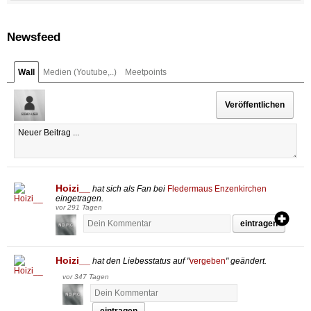
Newsfeed
Wall
Medien (Youtube,..)
Meetpoints
Hoizi__
hat sich als Fan bei
Fledermaus Enzenkirchen
eingetragen.
vor 291 Tagen
eintragen
Hoizi__
hat den Liebesstatus auf "
vergeben
" geändert.
vor 347 Tagen