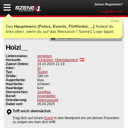
Schon Registriert?
Logg Dich ein!
Close
Das
Hauptmenu (Fotos, Events, Flirtfinder, ...)
findest du
Als Freund
links oben, wenn du auf das Menuicon / Szene1 Logo tippst.
Neue Nachricht
Hoizi__
Liebesstatus:
vergeben
Herkunft:
Schärding, Oberösterreich
Zuletzt Online:
19.10.2025 21:19
Alter:
32
Typ:
Teuferl
Größe:
186 cm
Augenfarbe:
blau
Haarfarbe:
schwarz
Haarlänge:
kurz
Sternzeichen:
Jungfrau
Beruf:
Angestellter
Orientierung:
heterosexuell
Dabei seit:
26.04.2025
Triff mich demnächst:
Trag dich auf einem
Event
in den Meetpoint ein um deinen Freunden
zu zeigen wo man dich trifft!