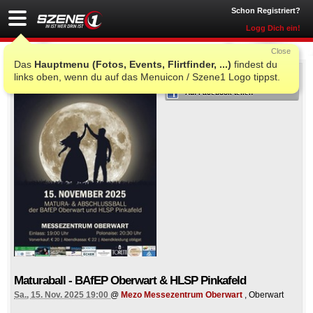
Schon Registriert?
Logg Dich ein!
Close
Das
Hauptmenu (Fotos, Events, Flirtfinder, ...)
findest du
ICH WAR AUCH DORT
links oben, wenn du auf das Menuicon / Szene1 Logo tippst.
Auf Facebook teilen
Maturaball - BAfEP Oberwart & HLSP Pinkafeld
Sa., 15. Nov. 2025 19:00
@
Mezo Messezentrum Oberwart
, Oberwart