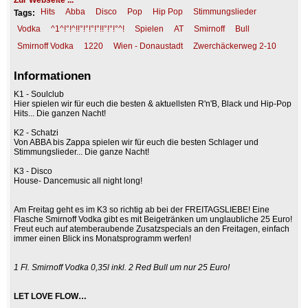
Zur Webseite ...
Hits
Abba
Disco
Pop
Hip Pop
Stimmungslieder
Tags:
Vodka
^1^!°!^!!°!°!°!°!!°!°!°^!
Spielen
AT
Smirnoff
Bull
Smirnoff Vodka
1220
Wien - Donaustadt
Zwerchäckerweg 2-10
Informationen
K1 - Soulclub
Hier spielen wir für euch die besten & aktuellsten R'n'B, Black und Hip-Pop
Hits... Die ganzen Nacht!
K2 - Schatzi
Von ABBA bis Zappa spielen wir für euch die besten Schlager und
Stimmungslieder... Die ganze Nacht!
K3 - Disco
House- Dancemusic all night long!
Am Freitag geht es im K3 so richtig ab bei der FREITAGSLIEBE! Eine
Flasche Smirnoff Vodka gibt es mit Beigetränken um unglaubliche 25 Euro!
Freut euch auf atemberaubende Zusatzspecials an den Freitagen, einfach
immer einen Blick ins Monatsprogramm werfen!
1 Fl. Smirnoff Vodka 0,35l inkl. 2 Red Bull um nur 25 Euro!
LET LOVE FLOW…