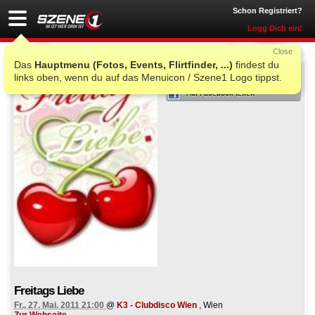
Schon Registriert?
Logg Dich ein!
Close
Das
Hauptmenu (Fotos, Events, Flirtfinder, ...)
findest du
ICH WAR AUCH DORT
links oben, wenn du auf das Menuicon / Szene1 Logo tippst.
Auf Facebook teilen
Freitags Liebe
Fr., 27. Mai. 2011 21:00
@
K3 - Clubdisco Wien
, Wien