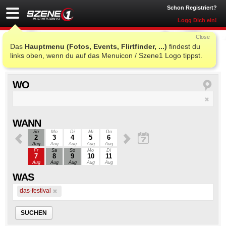
Schon Registriert?
Logg Dich ein!
Close
das-festival
Das
Hauptmenu (Fotos, Events, Flirtfinder, ...)
findest du
links oben, wenn du auf das Menuicon / Szene1 Logo tippst.
WO
WANN
So
Mo
Di
Mi
Do
2
3
4
5
6
Aug
Aug
Aug
Aug
Aug
Fr
Sa
So
Mo
Di
7
8
9
10
11
Aug
Aug
Aug
Aug
Aug
WAS
das-festival
SUCHEN