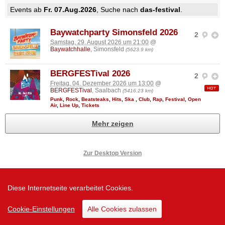
Events ab
Fr. 07.Aug.2026
, Suche nach
das-festival
.
Baywatchparty Simonsfeld 2026
2
Samstag, 29. August 2026 um 21:00
@
Baywatchhalle
, Simonsfeld
(5623.9 km)
BERGFESTival 2026
2
Freitag, 04. Dezember 2026 um 13:00
@
BERGFESTival
, Saalbach
(5416.23 km)
Punk
,
Rock
,
Beatsteaks
,
Hits
,
Ska
,
Club
,
Rap
,
Festival
,
Open
Air
,
Line Up
,
Tickets
Mehr zeigen
Zur Desktop Version
Diese Internetseite verarbeitet Cookies.
Cookie-Einstellungen
Alle Cookies zulassen