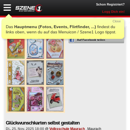
Schon Registriert?
Logg Dich ein!
Close
Das
Hauptmenu (Fotos, Events, Flirtfinder, ...)
findest du
links oben, wenn du auf das Menuicon / Szene1 Logo tippst.
ICH WAR AUCH DORT
Auf Facebook teilen
Glückwunschkarten selbst gestalten
Di., 25. Nov. 2025 18:00
@
Volksschule Maurach
, Maurach