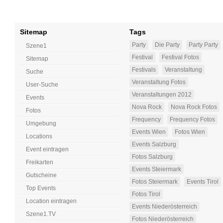
Sitemap
Tags
Party
Die Party
Party Party
Szene1
Festival
Festival Fotos
Sitemap
Festivals
Veranstaltung
Suche
Veranstaltung Fotos
User-Suche
Veranstaltungen 2012
Events
Nova Rock
Nova Rock Fotos
Fotos
Frequency
Frequency Fotos
Umgebung
Events Wien
Fotos Wien
Locations
Events Salzburg
Event eintragen
Fotos Salzburg
Freikarten
Events Steiermark
Gutscheine
Fotos Steiermark
Events Tirol
Top Events
Fotos Tirol
Location eintragen
Events Niederösterreich
Szene1.TV
Fotos Niederösterreich