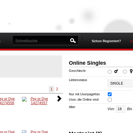
K
Schon Registriert?
L
Online Singles
Geschlecht
Liebesstatus
1
2
Nur mit Userpagefoto
User, die Online sind
Alter
Von
:
Bis