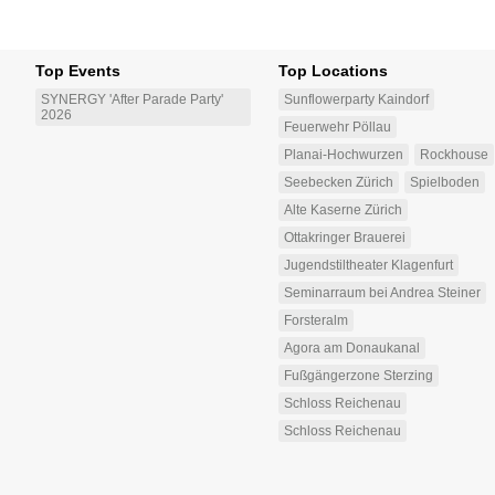
Top Events
Top Locations
SYNERGY 'After Parade Party'
Sunflowerparty Kaindorf
2026
Feuerwehr Pöllau
Planai-Hochwurzen
Rockhouse
Seebecken Zürich
Spielboden
Alte Kaserne Zürich
Ottakringer Brauerei
Jugendstiltheater Klagenfurt
Seminarraum bei Andrea Steiner
Forsteralm
Agora am Donaukanal
Fußgängerzone Sterzing
Schloss Reichenau
Schloss Reichenau