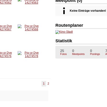
Meetpoint (0)
Keine Einträge vorhanden!
Routenplaner
Statistik
25
0
0
Fotos
Meetpoints
Postings
A
1
2