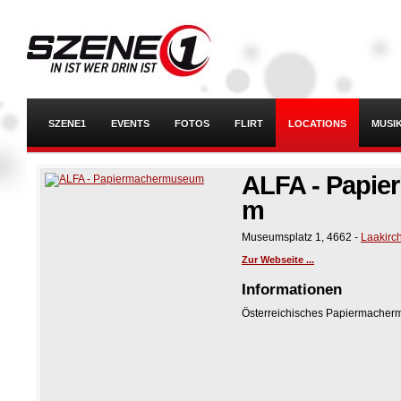
SZENE1
EVENTS
FOTOS
FLIRT
LOCATIONS
MUSI
ALFA - Papi
m
Museumsplatz 1
,
4662
-
Laakirc
Zur Webseite ...
Informationen
Österreichisches Papiermacher