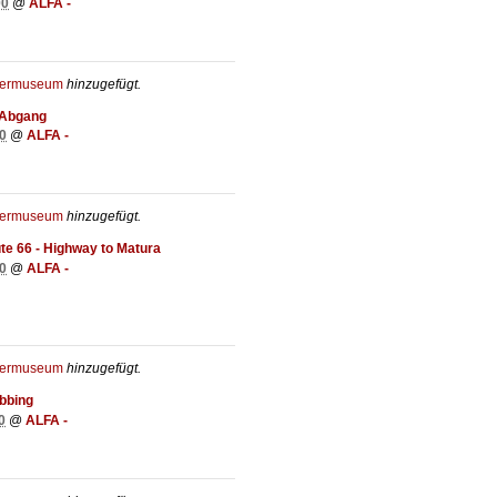
00
@
ALFA -
hermuseum
hinzugefügt.
r Abgang
0
@
ALFA -
hermuseum
hinzugefügt.
e 66 - Highway to Matura
0
@
ALFA -
hermuseum
hinzugefügt.
bbing
0
@
ALFA -