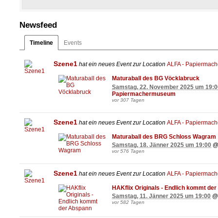
Newsfeed
Timeline
Events
Szene1
hat ein neues Event zur Location
ALFA - Papiermac
Maturaball des BG Vöcklabruck
Samstag, 22. November 2025 um 19:0
Papiermachermuseum
vor 307 Tagen
Szene1
hat ein neues Event zur Location
ALFA - Papiermac
Maturaball des BRG Schloss Wagram
Samstag, 18. Jänner 2025 um 19:00
vor 576 Tagen
Szene1
hat ein neues Event zur Location
ALFA - Papiermac
HAKflix Originals - Endlich kommt de
Samstag, 11. Jänner 2025 um 19:00
vor 582 Tagen