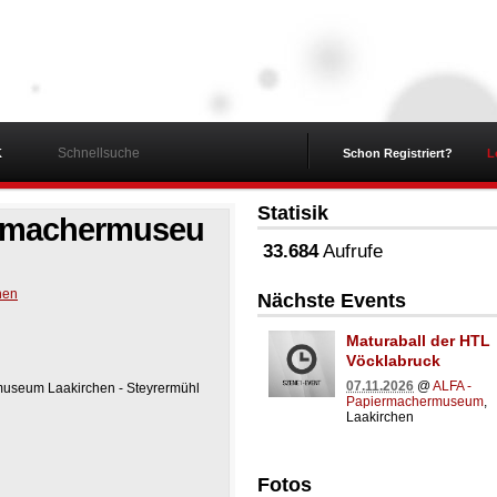
K
Schon Registriert?
L
Statisik
ermachermuseu
33.684
Aufrufe
hen
Nächste Events
Maturaball der HTL
Vöcklabruck
07.11.2026
@
ALFA -
museum Laakirchen - Steyrermühl
Papiermachermuseum
,
Laakirchen
Fotos