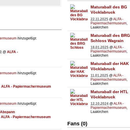
Maturaball des BG
Vöcklabruck
22.11.2025
@
ALFA -
Papiermachermuseum
,
Laakirchen
Maturaball des BRG
hermuseum
hinzugefügt.
Schloss Wagrain
18.01.2025
@
ALFA -
Papiermachermuseum
,
0
@
ALFA -
Laakirchen
Maturaball der HAK
Vöcklabruck
hermuseum
hinzugefügt.
11.01.2025
@
ALFA -
Papiermachermuseum
,
Laakirchen
@
ALFA - Papiermachermuseum
Maturaball der HTL
Vöcklabruck
hermuseum
hinzugefügt.
12.10.2024
@
ALFA -
Papiermachermuseum
,
Laakirchen
r Abspann
@
ALFA - Papiermachermuseum
Fans (0)