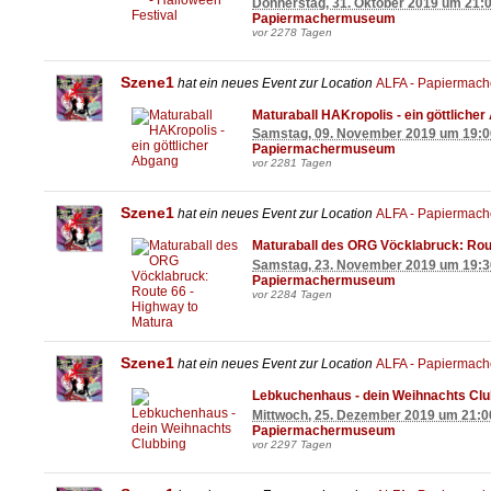
Donnerstag, 31. Oktober 2019 um 21:
Papiermachermuseum
vor 2278 Tagen
Szene1
hat ein neues Event zur Location
ALFA - Papiermac
Maturaball HAKropolis - ein göttliche
Samstag, 09. November 2019 um 19:0
Papiermachermuseum
vor 2281 Tagen
Szene1
hat ein neues Event zur Location
ALFA - Papiermac
Maturaball des ORG Vöcklabruck: Rout
Samstag, 23. November 2019 um 19:3
Papiermachermuseum
vor 2284 Tagen
Szene1
hat ein neues Event zur Location
ALFA - Papiermac
Lebkuchenhaus - dein Weihnachts Clu
Mittwoch, 25. Dezember 2019 um 21:0
Papiermachermuseum
vor 2297 Tagen