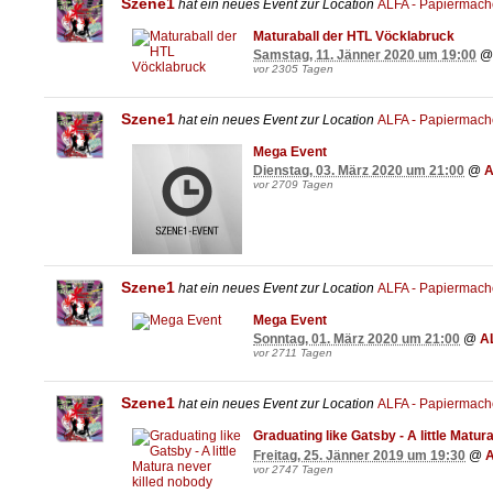
Szene1
hat ein neues Event zur Location
ALFA - Papiermac
Maturaball der HTL Vöcklabruck
Samstag, 11. Jänner 2020 um 19:00
vor 2305 Tagen
Szene1
hat ein neues Event zur Location
ALFA - Papiermac
Mega Event
Dienstag, 03. März 2020 um 21:00
@
A
vor 2709 Tagen
Szene1
hat ein neues Event zur Location
ALFA - Papiermac
Mega Event
Sonntag, 01. März 2020 um 21:00
@
A
vor 2711 Tagen
Szene1
hat ein neues Event zur Location
ALFA - Papiermac
Graduating like Gatsby - A little Matur
Freitag, 25. Jänner 2019 um 19:30
@
A
vor 2747 Tagen