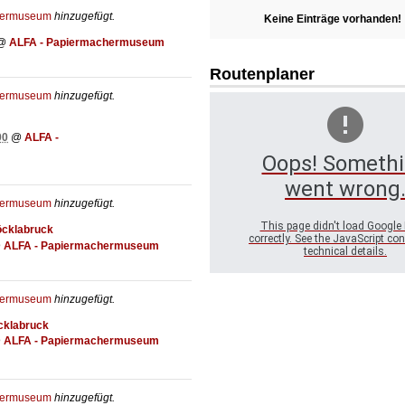
hermuseum
hinzugefügt.
Keine Einträge vorhanden!
@
ALFA - Papiermachermuseum
Routenplaner
hermuseum
hinzugefügt.
00
@
ALFA -
Oops! Someth
went wrong
hermuseum
hinzugefügt.
This page didn't load Google
cklabruck
correctly. See the JavaScript con
@
ALFA - Papiermachermuseum
technical details.
hermuseum
hinzugefügt.
cklabruck
@
ALFA - Papiermachermuseum
hermuseum
hinzugefügt.