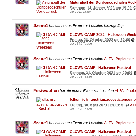
Maturaball der Donboscoschulen Vöc
Samstag, 14. Jänner 2023 um 19:00
vor 1311 Tagen
Szene1
hat ein neues Event zur Location
hinzugefügt.
CLOWN CAMP 2022 - Halloween Wee
Freitag, 28. Oktober 2022 um 20:00
@
vor 1375 Tagen
Szene1
hat ein neues Event zur Location
ALFA - Papiermac
CLOWN CAMP - Halloween Festival
Sonntag, 31. Oktober 2021 um 20:00
vor 1736 Tagen
Festwochen
hat ein neues Event zur Location
ALFA - Pap
folksmilch - austrian.acoustic.ensembl
Freitag, 30. April 2021 um 19:30
@
AL
vor 1993 Tagen
Szene1
hat ein neues Event zur Location
ALFA - Papiermac
CLOWN CAMP - Halloween Festival