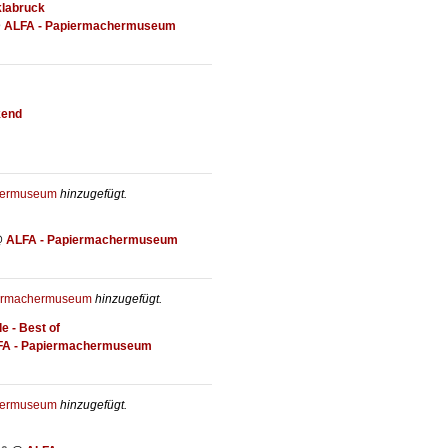
klabruck
@
ALFA - Papiermachermuseum
kend
hermuseum
hinzugefügt.
@
ALFA - Papiermachermuseum
iermachermuseum
hinzugefügt.
e - Best of
FA - Papiermachermuseum
hermuseum
hinzugefügt.