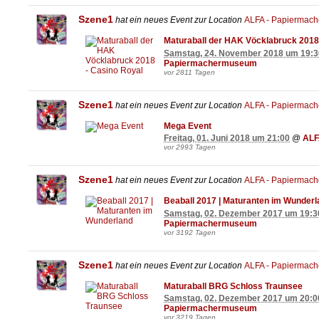
Szene1
hat ein neues Event zur Location
ALFA - Papiermac
Maturaball der HAK Vöcklabruck 2018
Samstag, 24. November 2018 um 19:3
Papiermachermuseum
vor 2811 Tagen
Szene1
hat ein neues Event zur Location
ALFA - Papiermac
Mega Event
Freitag, 01. Juni 2018 um 21:00
@
ALF
vor 2993 Tagen
Szene1
hat ein neues Event zur Location
ALFA - Papiermac
Beaball 2017 | Maturanten im Wunderl
Samstag, 02. Dezember 2017 um 19:3
Papiermachermuseum
vor 3192 Tagen
Szene1
hat ein neues Event zur Location
ALFA - Papiermac
Maturaball BRG Schloss Traunsee
Samstag, 02. Dezember 2017 um 20:0
Papiermachermuseum
vor 3219 Tagen